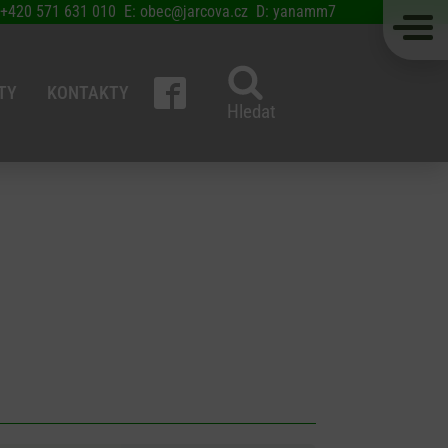
 +420 571 631 010 E: obec@jarcova.cz D: yanamm7
TY
KONTAKTY
Hledat