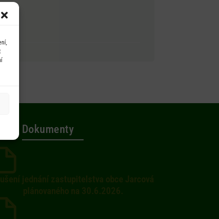
ní,
t
í
Dokumenty
ušení jednání zastupitelstva obce Jarcová
plánovaného na 30.6.2026.