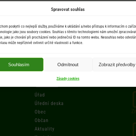
Spravovat souhlas
chom poskytli co nejlepší služby, používáme k ukládání a/nebo přístupu k informacím o zaříze
hnologie jako jsou soubory cookies. Souhlas s těmito technologiemi nám umožní zpracováva
je, jako je chování při procházení nebo jedinečná ID na tomto webu. Nesouhlas nebo odvolán
hlasu může nepříznivě ovlivnit určité vlastnosti a funkce.
Souhlasím
Odmítnout
Zobrazit předvolby
Menu
Zásady cookies
Úřad
Úřední deska
Zr
Obec
Občan
Aktuality