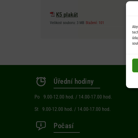
K5 plakát
Velikost souboru:
3 MB
Stažení:
101
Aby
tec
úda
sou
Úřední hodiny
Po 9.00-12.00 hod. / 14.00-17.00 hod.
St 9.00-12.00 hod. / 14.00-17.00 hod.
Počasí