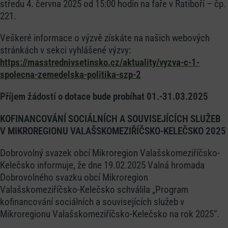
středu 4. června 2025 od 15:00 hodin na faře v Ratiboři – čp.
221.
Veškeré informace o výzvě získáte na našich webových
stránkách v sekci vyhlášené výzvy:
https://masstrednivsetinsko.cz/aktuality/vyzva-c-1-
spolecna-zemedelska-politika-szp-2
Příjem žádostí o dotace bude probíhat 01.-31.03.2025
KOFINANCOVÁNÍ SOCIÁLNÍCH A SOUVISEJÍCÍCH SLUŽEB
V MIKROREGIONU VALAŠSKOMEZIŘÍČSKO-KELEČSKO 2025
Dobrovolný svazek obcí Mikroregion Valašskomeziříčsko-
Kelečsko informuje, že dne 19.02.2025 Valná hromada
Dobrovolného svazku obcí Mikroregion
Valašskomeziříčsko-Kelečsko schválila „Program
kofinancování sociálních a souvisejících služeb v
Mikroregionu Valašskomeziříčsko-Kelečsko na rok 2025“.