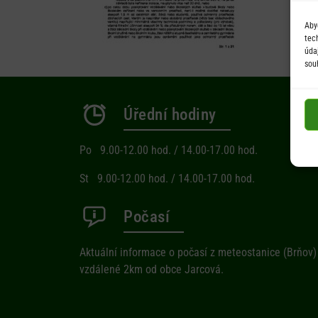
Aby
tec
úda
sou
Úřední hodiny
Po 9.00-12.00 hod. / 14.00-17.00 hod.
St 9.00-12.00 hod. / 14.00-17.00 hod.
Počasí
Aktuální informace o počasí z meteostanice (Brňov)
vzdálené 2km od obce Jarcová.