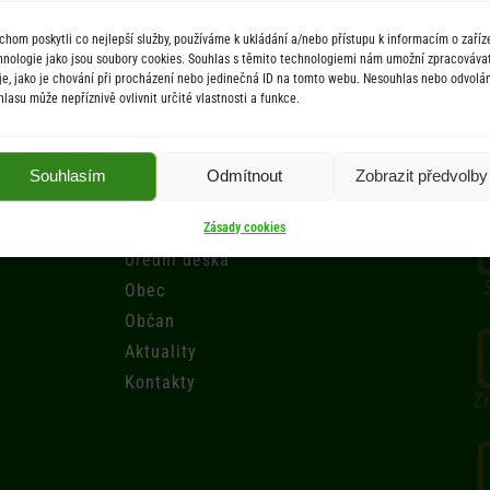
chom poskytli co nejlepší služby, používáme k ukládání a/nebo přístupu k informacím o zaříze
hnologie jako jsou soubory cookies. Souhlas s těmito technologiemi nám umožní zpracováva
je, jako je chování při procházení nebo jedinečná ID na tomto webu. Nesouhlas nebo odvolán
hlasu může nepříznivě ovlivnit určité vlastnosti a funkce.
Menu
Souhlasím
Odmítnout
Zobrazit předvolby
Úřad
Zásady cookies
Úřední deska
Obec
Občan
Aktuality
Kontakty
Zr