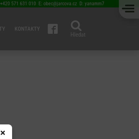
 +420 571 631 010 E: obec@jarcova.cz D: yanamm7
TY
KONTAKTY
Hledat