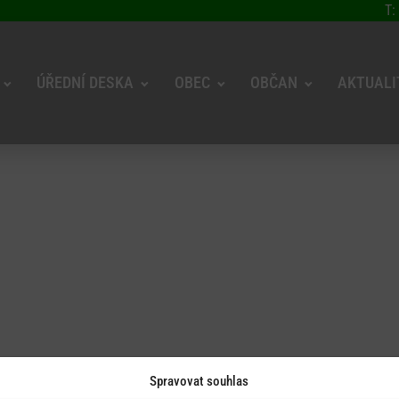
T:
ÚŘEDNÍ DESKA
OBEC
OBČAN
AKTUALI
Spravovat souhlas