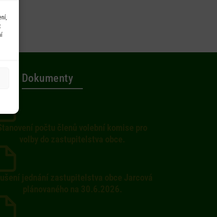
ní,
t
í
Dokumenty
Stanovení počtu členů volební komise pro
volby do zastupitelstva obce.
ušení jednání zastupitelstva obce Jarcová
plánovaného na 30.6.2026.