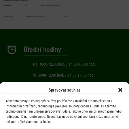
Úřední hodiny
Po 9.00-12.00 hod. / 14.00-17.00 hod.
St 9.00-12.00 hod. / 14.00-17.00 hod.
Počasí
Spravovat souhlas
Abychom poskytli co nejlepší služby, používáme k ukládání a/nebo přístupu k
Aktuální informace o počasí z meteostanice (Brňov) vzdálené 2km od
informacím o zařízení, technologie jako jsou soubory cookies. Souhlas s těmito
technologiemi nám umožní zpracovávat údaje, jako je chování při procházení nebo
obce Jarcová.
jedinečná ID na tomto webu. Nesouhlas nebo odvolání souhlasu může nepříznivě
ovlivnit určité vlastnosti a funkce.