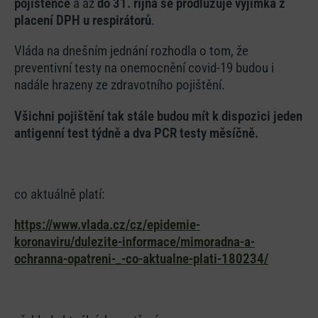
pojištěnce
a až
do 31. října se prodlužuje výjimka z
placení DPH u respirátorů
.
Vláda na dnešním jednání rozhodla o tom, že
preventivní testy na onemocnění covid-19 budou i
nadále hrazeny ze zdravotního pojištění.
Všichni pojištění tak stále budou mít k dispozici jeden
antigenní test týdně a dva PCR testy měsíčně.
co aktuálně platí:
https://www.vlada.cz/cz/epidemie-
koronaviru/dulezite-informace/mimoradna-a-
ochranna-opatreni-_-co-aktualne-plati-180234/