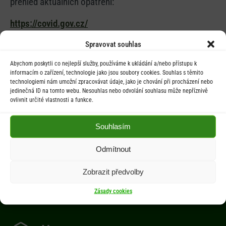
přehled aktuálních opatření:
https://covid.gov.cz/
Spravovat souhlas
Abychom poskytli co nejlepší služby, používáme k ukládání a/nebo přístupu k
informacím o zařízení, technologie jako jsou soubory cookies. Souhlas s těmito
technologiemi nám umožní zpracovávat údaje, jako je chování při procházení nebo
Úřední hodiny
jedinečná ID na tomto webu. Nesouhlas nebo odvolání souhlasu může nepříznivě
ovlivnit určité vlastnosti a funkce.
Po 9.00-12.00 hod. / 14.00-17.00 hod.
Souhlasím
St 9.00-12.00 hod. / 14.00-17.00 hod.
Odmítnout
Počasí
Zobrazit předvolby
Aktuální informace o počasí z meteostanice (Brňov) vzdálené 2km od
Zásady cookies
obce Jarcová.