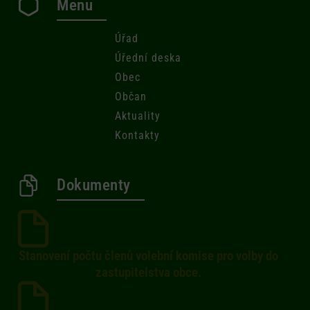
Menu
Úřad
Úřední deska
Obec
Občan
Aktuality
Kontakty
Dokumenty
Stanovení počtu členů volební komise pro volby do
zastupitelstva obce.