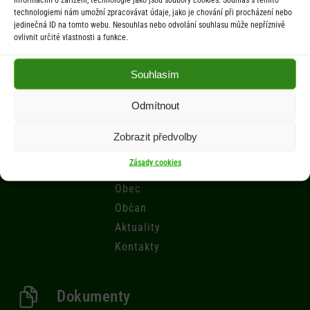
technologiemi nám umožní zpracovávat údaje, jako je chování při procházení nebo
Počasí
jedinečná ID na tomto webu. Nesouhlas nebo odvolání souhlasu může nepříznivě
ovlivnit určité vlastnosti a funkce.
Aktuální informace o počasí z meteostanice (Brňov) vzdálené 2km od
obce Jarcová.
Souhlasím
Odmítnout
Menu
Zobrazit předvolby
Úřad
Zásady cookies
Úřední deska
Obec
Občan
Aktuality
Kontakty
Dokumenty