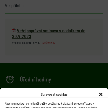
Viz příloha.
Veřejnoprávní smlouva s dodatkem do
30.9.2023
Velikost souboru:
624 KB
Stažení:
82
Úřední hodiny
Po 9.00-12.00 hod. / 14.00-17.00 hod.
Spravovat souhlas
St 9.00-12.00 hod. / 14.00-17.00 hod.
Abychom poskytli co nejlepší služby, používáme k ukládání a/nebo přístupu k
informacím o zařízení, technologie jako jsou soubory cookies. Souhlas s těmito