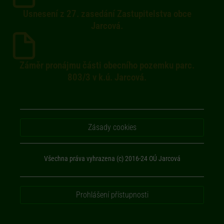
Usnesení z 27. zasedání Zastupitelstva obce
Jarcová.
Záměr pronájmu části obecního pozemku parc.
803/3 v k.ú. Jarcová.
Zásady cookies
Všechna práva vyhrazena (c) 2016-24 OÚ Jarcová
Prohlášení přístupnosti