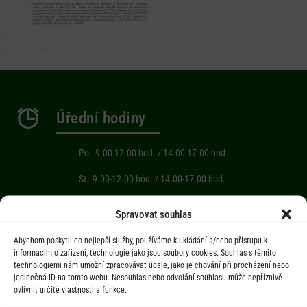
Úřední hodiny
Po 9.00-12.00 hod. / 14.00-17.00 hod.
St 9.00-12.00 hod. / 14.00-17.00 hod.
Počasí
Spravovat souhlas
Abychom poskytli co nejlepší služby, používáme k ukládání a/nebo přístupu k
Aktuální informace o počasí z meteostanice (Brňov) vzdálené 2km od
informacím o zařízení, technologie jako jsou soubory cookies. Souhlas s těmito
technologiemi nám umožní zpracovávat údaje, jako je chování při procházení nebo
obce Jarcová.
jedinečná ID na tomto webu. Nesouhlas nebo odvolání souhlasu může nepříznivě
ovlivnit určité vlastnosti a funkce.