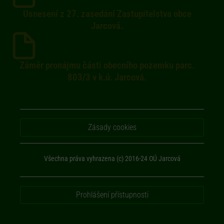
Usnesení z 27. zasedání Zastupitelstva obce
Jarcová.
Záměr pronájmu části obecního pozemku parc.
803/3 v k.ú. Jarcová.
Zásady cookies
Všechna práva vyhrazena (c) 2016-24 OÚ Jarcová
Prohlášení přístupnosti