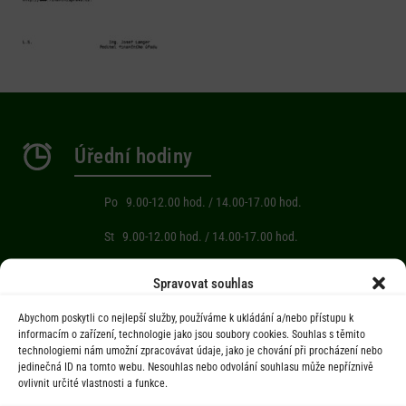
Úřední hodiny
Po 9.00-12.00 hod. / 14.00-17.00 hod.
St 9.00-12.00 hod. / 14.00-17.00 hod.
Počasí
Spravovat souhlas
Abychom poskytli co nejlepší služby, používáme k ukládání a/nebo přístupu k
Aktuální informace o počasí z meteostanice (Brňov) vzdálené 2km od
informacím o zařízení, technologie jako jsou soubory cookies. Souhlas s těmito
technologiemi nám umožní zpracovávat údaje, jako je chování při procházení nebo
obce Jarcová.
jedinečná ID na tomto webu. Nesouhlas nebo odvolání souhlasu může nepříznivě
ovlivnit určité vlastnosti a funkce.