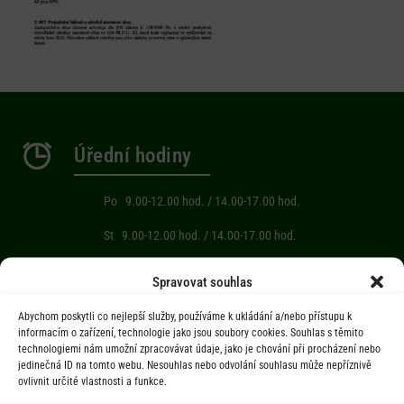
Úřední hodiny
Po 9.00-12.00 hod. / 14.00-17.00 hod.
St 9.00-12.00 hod. / 14.00-17.00 hod.
Počasí
Spravovat souhlas
Abychom poskytli co nejlepší služby, používáme k ukládání a/nebo přístupu k
Aktuální informace o počasí z meteostanice (Brňov) vzdálené 2km od
informacím o zařízení, technologie jako jsou soubory cookies. Souhlas s těmito
technologiemi nám umožní zpracovávat údaje, jako je chování při procházení nebo
obce Jarcová.
jedinečná ID na tomto webu. Nesouhlas nebo odvolání souhlasu může nepříznivě
ovlivnit určité vlastnosti a funkce.