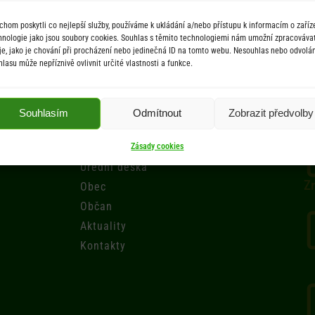
chom poskytli co nejlepší služby, používáme k ukládání a/nebo přístupu k informacím o zaříze
hnologie jako jsou soubory cookies. Souhlas s těmito technologiemi nám umožní zpracováva
je, jako je chování při procházení nebo jedinečná ID na tomto webu. Nesouhlas nebo odvolán
hlasu může nepříznivě ovlivnit určité vlastnosti a funkce.
Menu
Souhlasím
Odmítnout
Zobrazit předvolby
Úřad
Zásady cookies
Úřední deska
Zr
Obec
Občan
Aktuality
Kontakty