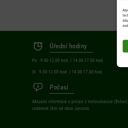
Aby
tec
úda
sou
Úřední hodiny
Po 9.00-12.00 hod. / 14.00-17.00 hod.
St 9.00-12.00 hod. / 14.00-17.00 hod.
Počasí
Aktuální informace o počasí z meteostanice (Brňov)
vzdálené 2km od obce Jarcová.