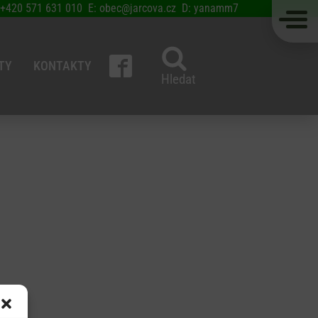
 +420 571 631 010 E: obec@jarcova.cz D: yanamm7
TY
KONTAKTY
Hledat