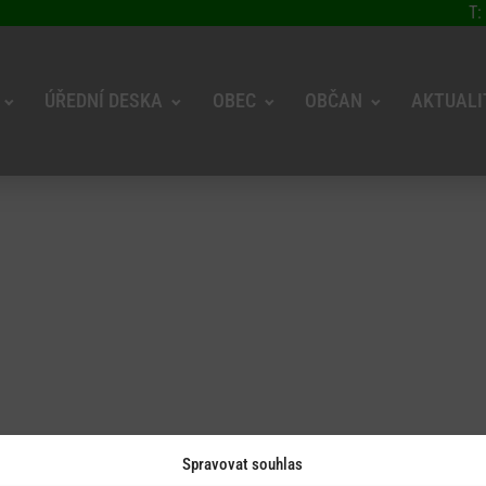
T:
ÚŘEDNÍ DESKA
OBEC
OBČAN
AKTUALI
Spravovat souhlas