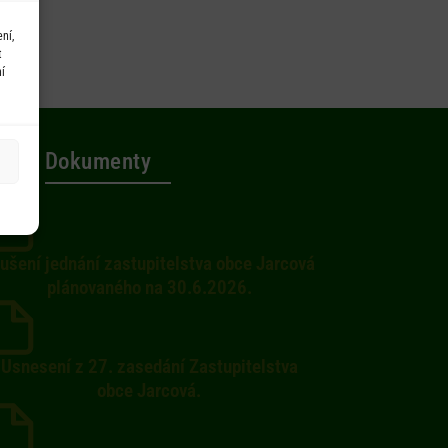
ní,
t
í
Dokumenty
ušení jednání zastupitelstva obce Jarcová
plánovaného na 30.6.2026.
Usnesení z 27. zasedání Zastupitelstva
obce Jarcová.