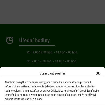
Úřední hodiny
Po 9.00-12.00 hod. / 14.00-17.00 hod.
St 9.00-12.00 hod. / 14.00-17.00 hod.
Počasí
Spravovat souhlas
Abychom poskytli co nejlepší služby, používáme k ukládání a/nebo přístupu k
Aktuální informace o počasí z meteostanice (Brňov) vzdálené 2km od
informacím o zařízení, technologie jako jsou soubory cookies. Souhlas s těmito
technologiemi nám umožní zpracovávat údaje, jako je chování při procházení nebo
obce Jarcová.
jedinečná ID na tomto webu. Nesouhlas nebo odvolání souhlasu může nepříznivě
ovlivnit určité vlastnosti a funkce.