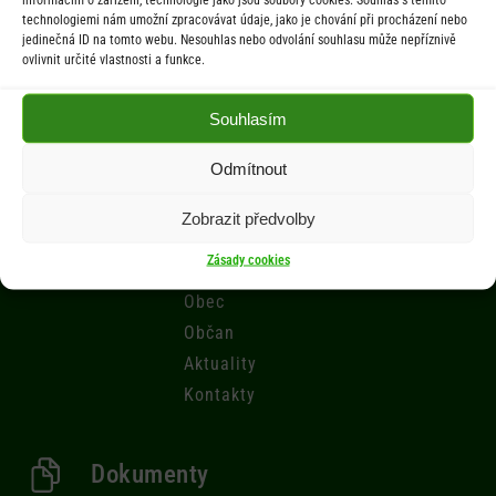
technologiemi nám umožní zpracovávat údaje, jako je chování při procházení nebo
Počasí
jedinečná ID na tomto webu. Nesouhlas nebo odvolání souhlasu může nepříznivě
ovlivnit určité vlastnosti a funkce.
Aktuální informace o počasí z meteostanice (Brňov) vzdálené 2km od
obce Jarcová.
Souhlasím
Odmítnout
Menu
Zobrazit předvolby
Úřad
Zásady cookies
Úřední deska
Obec
Občan
Aktuality
Kontakty
Dokumenty