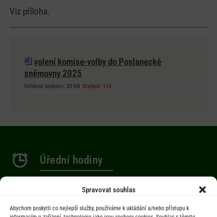
Viz příloha.
volení komise-volby do Poslanecké
sněmovny 2025
Velikost souboru:
30 KB
Stažení:
124
Úřední hodiny
Po 9.00-12.00 hod. / 14.00-17.00 hod.
Spravovat souhlas
St 9.00-12.00 hod. / 14.00-17.00 hod.
Abychom poskytli co nejlepší služby, používáme k ukládání a/nebo přístupu k
informacím o zařízení, technologie jako jsou soubory cookies. Souhlas s těmito