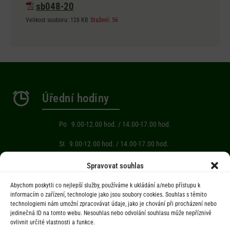
sb048-20
Velikost souboru:
128 KB
Stažení:
56
Úřední hodiny
Po 9.00-12.00 hod. / 14.00-17.00 hod.
St 9.00-12.00 hod. / 14.00-17.00 hod.
Spravovat souhlas
Počasí
Abychom poskytli co nejlepší služby, používáme k ukládání a/nebo přístupu k
informacím o zařízení, technologie jako jsou soubory cookies. Souhlas s těmito
Aktuální informace o počasí z meteostanice (Brňov) vzdálené 2km od
technologiemi nám umožní zpracovávat údaje, jako je chování při procházení nebo
obce Jarcová.
jedinečná ID na tomto webu. Nesouhlas nebo odvolání souhlasu může nepříznivě
ovlivnit určité vlastnosti a funkce.