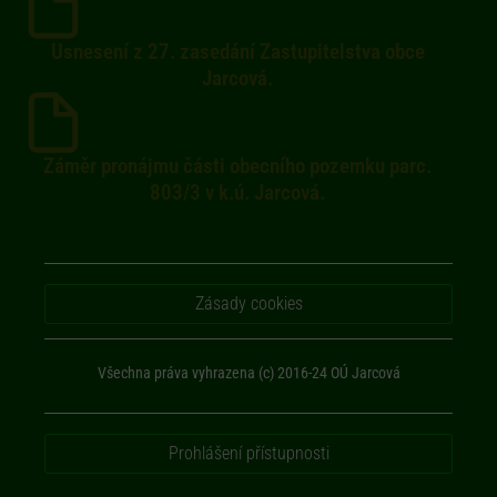
Usnesení z 27. zasedání Zastupitelstva obce
Jarcová.
Záměr pronájmu části obecního pozemku parc.
803/3 v k.ú. Jarcová.
Zásady cookies
Všechna práva vyhrazena (c) 2016-24 OÚ Jarcová
Prohlášení přístupnosti