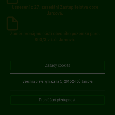
Usnesení z 27. zasedání Zastupitelstva obce
Jarcová.
Záměr pronájmu části obecního pozemku parc.
803/3 v k.ú. Jarcová.
Zásady cookies
Všechna práva vyhrazena (c) 2016-24 OÚ Jarcová
Prohlášení přístupnosti