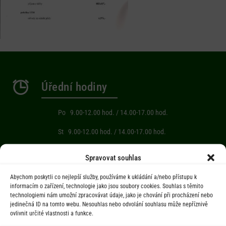
Úřední hodiny
Po 9.00-12.00 hod. / 14.00-17.00 hod.
St 9.00-12.00 hod. / 14.00-17.00 hod.
Počasí
Spravovat souhlas
Abychom poskytli co nejlepší služby, používáme k ukládání a/nebo přístupu k
Aktuální informace o počasí z meteostanice (Brňov) vzdálené 2km od
informacím o zařízení, technologie jako jsou soubory cookies. Souhlas s těmito
technologiemi nám umožní zpracovávat údaje, jako je chování při procházení nebo
obce Jarcová.
jedinečná ID na tomto webu. Nesouhlas nebo odvolání souhlasu může nepříznivě
ovlivnit určité vlastnosti a funkce.