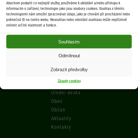
Abychom poskytli co nejlepší služby, používáme k ukládání a/nebo přístupu k
St 9.00-12.00 hod. / 14.00-17.00 hod.
informacím o zařízení, technologie jako jsou soubory cookies. Souhlas s těmito
technologiemi nám umožní zpracovávat údaje, jako je chování při procházení nebo
jedinečná ID na tomto webu. Nesouhlas nebo odvolání souhlasu může nepříznivě
Počasí
ovlivnit určité vlastnosti a funkce.
Aktuální informace o počasí z meteostanice (Brňov) vzdálené 2km od
Souhlasím
obce Jarcová.
Odmítnout
Menu
Zobrazit předvolby
Zásady cookies
Úřad
Úřední deska
Obec
Občan
Aktuality
Kontakty