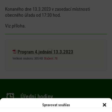
Konaného dne 13.3.2023 v zasedací místnosti
obecného úřadu od 17:30 hod.
Viz příloha.
Program 4.jednání 13.3.2023
Velikost souboru:
305 KB
Stažení:
78
Úřední hodiny
Spravovat souhlas
Po 9.00-12.00 hod. / 14.00-17.00 hod.