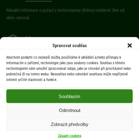
Aktuální informace o počasí z meteostanice (Brňov) vzdálené 2km od
obce Jarcová.
Menu
Spravovat souhlas
Úřad
Abychom poskytli co nejlepší služby, používáme k ukládání a/nebo přístupu k
Úřední deska
informacím o zařízení, technologie jako jsou soubory cookies. Souhlas s těmito
technologiemi nám umožní zpracovávat údaje, jako je chování při procházení nebo
Obec
jedinečná ID na tomto webu. Nesouhlas nebo odvolání souhlasu může nepříznivě
Občan
ovlivnit určité vlastnosti a funkce.
Aktuality
Souhlasím
Kontakty
Odmítnout
Dokumenty
Zobrazit předvolby
Zásady cookies