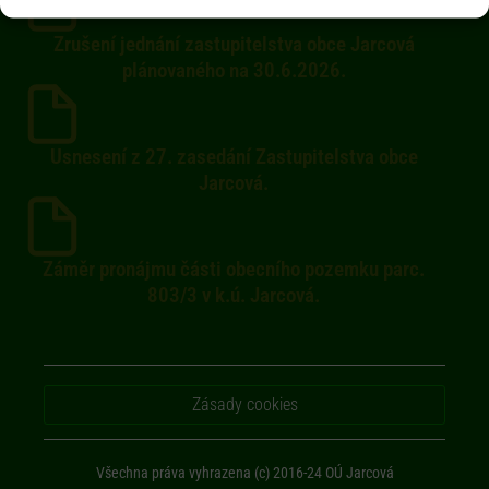
Zrušení jednání zastupitelstva obce Jarcová
plánovaného na 30.6.2026.
Usnesení z 27. zasedání Zastupitelstva obce
Jarcová.
Záměr pronájmu části obecního pozemku parc.
803/3 v k.ú. Jarcová.
Zásady cookies
Všechna práva vyhrazena (c) 2016-24 OÚ Jarcová