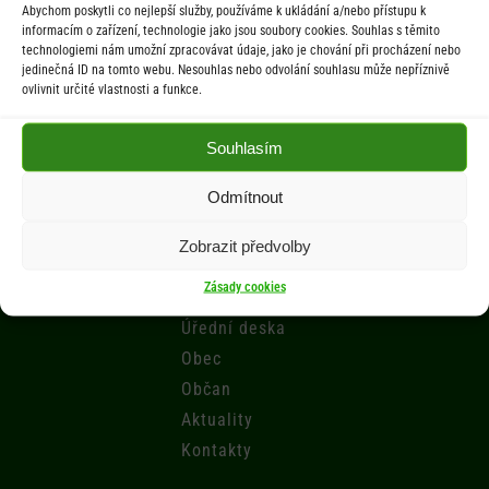
Abychom poskytli co nejlepší služby, používáme k ukládání a/nebo přístupu k
St 9.00-12.00 hod. / 14.00-17.00 hod.
informacím o zařízení, technologie jako jsou soubory cookies. Souhlas s těmito
technologiemi nám umožní zpracovávat údaje, jako je chování při procházení nebo
jedinečná ID na tomto webu. Nesouhlas nebo odvolání souhlasu může nepříznivě
Počasí
ovlivnit určité vlastnosti a funkce.
Aktuální informace o počasí z meteostanice (Brňov) vzdálené 2km od
Souhlasím
obce Jarcová.
Odmítnout
Menu
Zobrazit předvolby
Zásady cookies
Úřad
Úřední deska
Obec
Občan
Aktuality
Kontakty