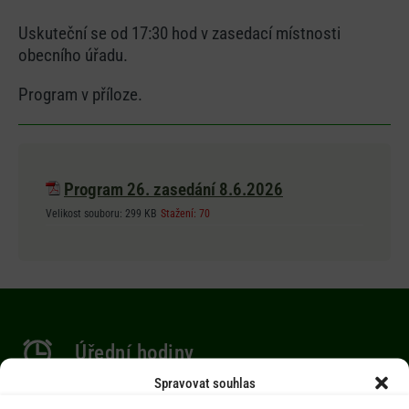
Uskuteční se od 17:30 hod v zasedací místnosti
obecního úřadu.
Program v příloze.
Program 26. zasedání 8.6.2026
Velikost souboru:
299 KB
Stažení:
70
Úřední hodiny
Spravovat souhlas
Po 9.00-12.00 hod. / 14.00-17.00 hod.