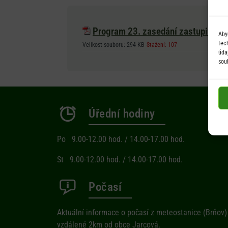
Program 23. zasedání zastupitels
Aby
tec
Velikost souboru:
294 KB
Stažení:
107
úda
sou
Úřední hodiny
Po 9.00-12.00 hod. / 14.00-17.00 hod.
St 9.00-12.00 hod. / 14.00-17.00 hod.
Počasí
Aktuální informace o počasí z meteostanice (Brňov)
vzdálené 2km od obce Jarcová.