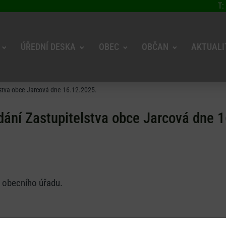
T:
ÚŘEDNÍ DESKA
OBEC
OBČAN
AKTUALI
stva obce Jarcová dne 16.12.2025.
ání Zastupitelstva obce Jarcová dne 
i obecního úřadu.