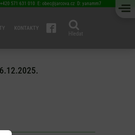
 +420 571 631 010 E: obec@jarcova.cz D: yanamm7
TY
KONTAKTY
Hledat
16.12.2025.