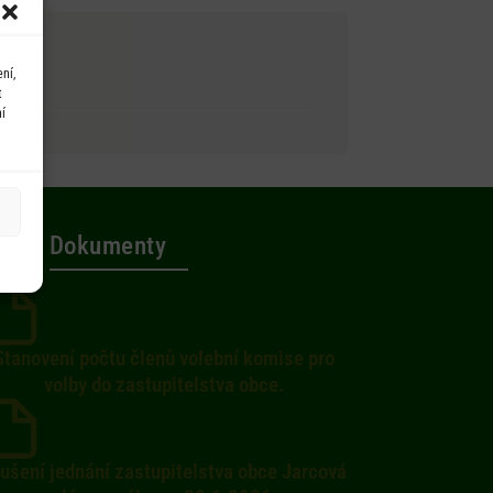
ní,
t
í
Dokumenty
Stanovení počtu členů volební komise pro
volby do zastupitelstva obce.
ušení jednání zastupitelstva obce Jarcová