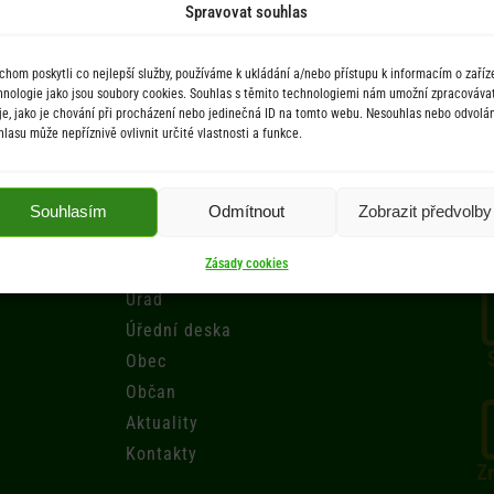
Spravovat souhlas
tva 16.12.2025
chom poskytli co nejlepší služby, používáme k ukládání a/nebo přístupu k informacím o zaříze
hnologie jako jsou soubory cookies. Souhlas s těmito technologiemi nám umožní zpracováva
je, jako je chování při procházení nebo jedinečná ID na tomto webu. Nesouhlas nebo odvolán
hlasu může nepříznivě ovlivnit určité vlastnosti a funkce.
Souhlasím
Odmítnout
Zobrazit předvolby
Menu
Zásady cookies
Úřad
Úřední deska
Obec
Občan
Aktuality
Kontakty
Zr