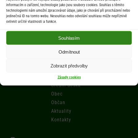
St 9.00-12.00 hod. / 14.00-17.00 hod.
informacím o zařízení, technologie jako jsou soubory cookies. Souhlas s těmito
technologiemi nám umožní zpracovávat údaje, jako je chování při procházení nebo
Počasí
jedinečná ID na tomto webu. Nesouhlas nebo odvolání souhlasu může nepříznivě
ovlivnit určité vlastnosti a funkce.
Aktuální informace o počasí z meteostanice (Brňov) vzdálené 2km od
Souhlasím
obce Jarcová.
Odmítnout
Menu
Zobrazit předvolby
Úřad
Zásady cookies
Úřední deska
Obec
Občan
Aktuality
Kontakty