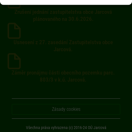
Zrušení jednání zastupitelstva obce Jarcová
plánovaného na 30.6.2026.
Usnesení z 27. zasedání Zastupitelstva obce
Jarcová.
Záměr pronájmu části obecního pozemku parc.
803/3 v k.ú. Jarcová.
Zásady cookies
Všechna práva vyhrazena (c) 2016-24 OÚ Jarcová