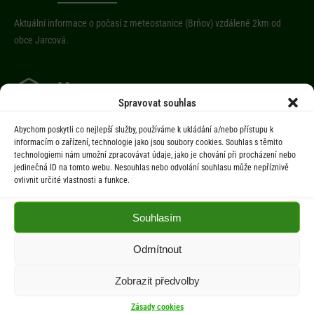
Aktuální informace o počasí z meteostanice (Brňov) vzdálené 2km od
obce Jarcová.
Menu
Spravovat souhlas
Úřad
Abychom poskytli co nejlepší služby, používáme k ukládání a/nebo přístupu k
Úřední deska
informacím o zařízení, technologie jako jsou soubory cookies. Souhlas s těmito
technologiemi nám umožní zpracovávat údaje, jako je chování při procházení nebo
Obec
jedinečná ID na tomto webu. Nesouhlas nebo odvolání souhlasu může nepříznivě
Občan
ovlivnit určité vlastnosti a funkce.
Aktuality
Souhlasím
Kontakty
Odmítnout
Dokumenty
Zobrazit předvolby
Zásady cookies