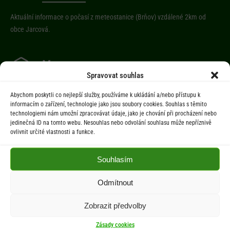
Aktuální informace o počasí z meteostanice (Brňov) vzdálené 2km od
obce Jarcová.
Menu
Spravovat souhlas
Úřad
Abychom poskytli co nejlepší služby, používáme k ukládání a/nebo přístupu k
Úřední deska
informacím o zařízení, technologie jako jsou soubory cookies. Souhlas s těmito
technologiemi nám umožní zpracovávat údaje, jako je chování při procházení nebo
Obec
jedinečná ID na tomto webu. Nesouhlas nebo odvolání souhlasu může nepříznivě
Občan
ovlivnit určité vlastnosti a funkce.
Aktuality
Souhlasím
Kontakty
Odmítnout
Dokumenty
Zobrazit předvolby
Zásady cookies