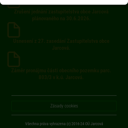
Zrušení jednání zastupitelstva obce Jarcová
plánovaného na 30.6.2026.
Usnesení z 27. zasedání Zastupitelstva obce
Jarcová.
Záměr pronájmu části obecního pozemku parc.
803/3 v k.ú. Jarcová.
Zásady cookies
Všechna práva vyhrazena (c) 2016-24 OÚ Jarcová