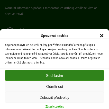
Aktuální informace o počasí z meteostanice (Brňov) vzdálené 2km od
obce Jarcová.
Menu
Spravovat souhlas
Úřad
Abychom poskytli co nejlepší služby, používáme k ukládání a/nebo přístupu k
Úřední deska
informacím o zařízení, technologie jako jsou soubory cookies. Souhlas s těmito
technologiemi nám umožní zpracovávat údaje, jako je chování při procházení nebo
Obec
jedinečná ID na tomto webu. Nesouhlas nebo odvolání souhlasu může nepříznivě
Občan
ovlivnit určité vlastnosti a funkce.
Aktuality
Souhlasím
Kontakty
Odmítnout
Dokumenty
Zobrazit předvolby
Zásady cookies