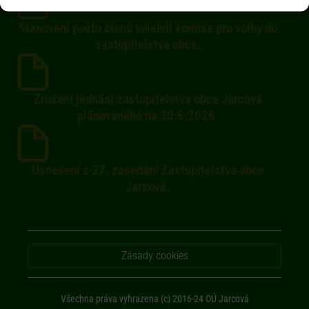
Stanovení počtu členů volební komise pro volby do
zastupitelstva obce.
Zrušení jednání zastupitelstva obce Jarcová
plánovaného na 30.6.2026.
Usnesení z 27. zasedání Zastupitelstva obce
Jarcová.
Zásady cookies
Všechna práva vyhrazena (c) 2016-24 OÚ Jarcová