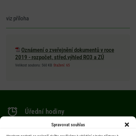
viz příloha
Oznámení o zveřejnění dokumentů v roce
2019 - rozpočet, střed.výhled RO3 a ZÚ
Velikost souboru:
560 KB
Stažení:
65
Úřední hodiny
Spravovat souhlas
Po 9.00-12.00 hod. / 14.00-17.00 hod.