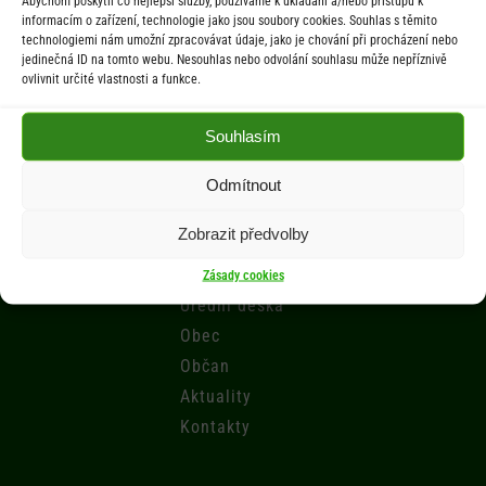
Abychom poskytli co nejlepší služby, používáme k ukládání a/nebo přístupu k
St 9.00-12.00 hod. / 14.00-17.00 hod.
informacím o zařízení, technologie jako jsou soubory cookies. Souhlas s těmito
technologiemi nám umožní zpracovávat údaje, jako je chování při procházení nebo
jedinečná ID na tomto webu. Nesouhlas nebo odvolání souhlasu může nepříznivě
Počasí
ovlivnit určité vlastnosti a funkce.
Aktuální informace o počasí z meteostanice (Brňov) vzdálené 2km od
Souhlasím
obce Jarcová.
Odmítnout
Menu
Zobrazit předvolby
Úřad
Zásady cookies
Úřední deska
Obec
Občan
Aktuality
Kontakty