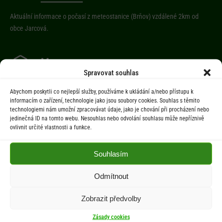
Aktuální informace o počasí z meteostanice (Brňov) vzdálené 2km od
obce Jarcová.
Menu
Spravovat souhlas
Úřad
Abychom poskytli co nejlepší služby, používáme k ukládání a/nebo přístupu k
Úřední deska
informacím o zařízení, technologie jako jsou soubory cookies. Souhlas s těmito
technologiemi nám umožní zpracovávat údaje, jako je chování při procházení nebo
Obec
jedinečná ID na tomto webu. Nesouhlas nebo odvolání souhlasu může nepříznivě
Občan
ovlivnit určité vlastnosti a funkce.
Aktuality
Souhlasím
Kontakty
Odmítnout
Dokumenty
Zobrazit předvolby
Zásady cookies