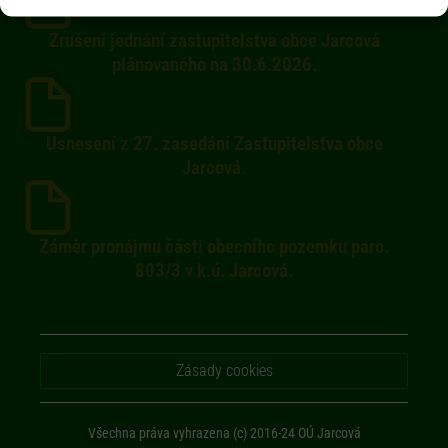
Zrušení jednání zastupitelstva obce Jarcová
plánovaného na 30.6.2026.
Usnesení z 27. zasedání Zastupitelstva obce
Jarcová.
Záměr pronájmu části obecního pozemku parc.
803/3 v k.ú. Jarcová.
Zásady cookies
Všechna práva vyhrazena (c) 2016-24 OÚ Jarcová