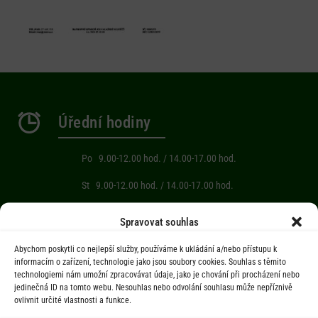
Úřední hodiny
Po 9.00-12.00 hod. / 14.00-17.00 hod.
St 9.00-12.00 hod. / 14.00-17.00 hod.
Počasí
Spravovat souhlas
Abychom poskytli co nejlepší služby, používáme k ukládání a/nebo přístupu k
Aktuální informace o počasí z meteostanice (Brňov) vzdálené 2km od
informacím o zařízení, technologie jako jsou soubory cookies. Souhlas s těmito
technologiemi nám umožní zpracovávat údaje, jako je chování při procházení nebo
obce Jarcová.
jedinečná ID na tomto webu. Nesouhlas nebo odvolání souhlasu může nepříznivě
ovlivnit určité vlastnosti a funkce.