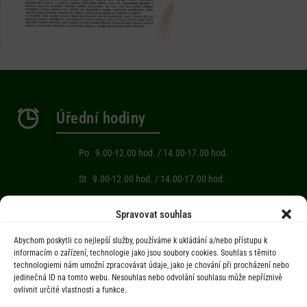
Úřední hodiny
Po 9.00-12.00 hod. / 14.00-17.00 hod.
St 9.00-12.00 hod. / 14.00-17.00 hod.
Počasí
Spravovat souhlas
Abychom poskytli co nejlepší služby, používáme k ukládání a/nebo přístupu k
Aktuální informace o počasí z meteostanice (Brňov) vzdálené 2km od
informacím o zařízení, technologie jako jsou soubory cookies. Souhlas s těmito
technologiemi nám umožní zpracovávat údaje, jako je chování při procházení nebo
obce Jarcová.
jedinečná ID na tomto webu. Nesouhlas nebo odvolání souhlasu může nepříznivě
ovlivnit určité vlastnosti a funkce.