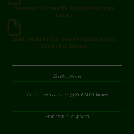
Usnesení z 27. zasedání Zastupitelstva obce
Jarcová.
Záměr pronájmu části obecního pozemku parc.
803/3 v k.ú. Jarcová.
Zásady cookies
Všechna práva vyhrazena (c) 2016-24 OÚ Jarcová
Prohlášení přístupnosti