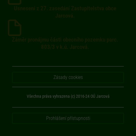
Usnesení z 27. zasedání Zastupitelstva obce
Jarcová.
Záměr pronájmu části obecního pozemku parc.
803/3 v k.ú. Jarcová.
Zásady cookies
Všechna práva vyhrazena (c) 2016-24 OÚ Jarcová
Prohlášení přístupnosti