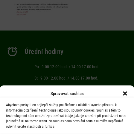
Úřední hodiny
Po 9.00-12.00 hod. / 14.00-17.00 hod.
St 9.00-12.00 hod. / 14.00-17.00 hod.
Počasí
Spravovat souhlas
Abychom poskytli co nejlepší služby, používáme k ukládání a/nebo přístupu k
Aktuální informace o počasí z meteostanice (Brňov) vzdálené 2km od
informacím o zařízení, technologie jako jsou soubory cookies. Souhlas s těmito
technologiemi nám umožní zpracovávat údaje, jako je chování při procházení nebo
obce Jarcová.
jedinečná ID na tomto webu. Nesouhlas nebo odvolání souhlasu může nepříznivě
ovlivnit určité vlastnosti a funkce.