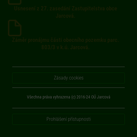
Usnesení z 27. zasedání Zastupitelstva obce
Jarcová.
Záměr pronájmu části obecního pozemku parc.
803/3 v k.ú. Jarcová.
Zásady cookies
Všechna práva vyhrazena (c) 2016-24 OÚ Jarcová
Prohlášení přístupnosti