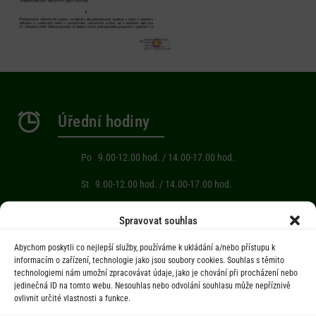
Úřední hodiny
Po 9.00-12.00 hod. / 14.00-17.00 hod.
St 9.00-12.00 hod. / 14.00-17.00 hod.
Počasí
Spravovat souhlas
Abychom poskytli co nejlepší služby, používáme k ukládání a/nebo přístupu k
Aktuální informace o počasí z meteostanice (Brňov) vzdálené 2km od
informacím o zařízení, technologie jako jsou soubory cookies. Souhlas s těmito
technologiemi nám umožní zpracovávat údaje, jako je chování při procházení nebo
obce Jarcová.
jedinečná ID na tomto webu. Nesouhlas nebo odvolání souhlasu může nepříznivě
ovlivnit určité vlastnosti a funkce.