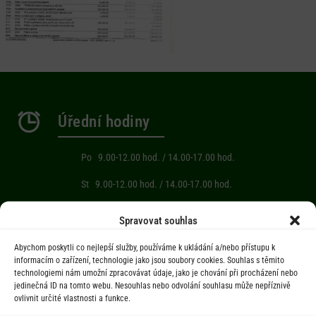
Úřední hodiny
Po 9.00-12.00 hod. / 14.00-17.00 hod.
St 9.00-12.00 hod. / 14.00-17.00 hod.
Počasí
Spravovat souhlas
Abychom poskytli co nejlepší služby, používáme k ukládání a/nebo přístupu k
Aktuální informace o počasí z meteostanice (Brňov) vzdálené 2km od
informacím o zařízení, technologie jako jsou soubory cookies. Souhlas s těmito
technologiemi nám umožní zpracovávat údaje, jako je chování při procházení nebo
obce Jarcová.
jedinečná ID na tomto webu. Nesouhlas nebo odvolání souhlasu může nepříznivě
ovlivnit určité vlastnosti a funkce.