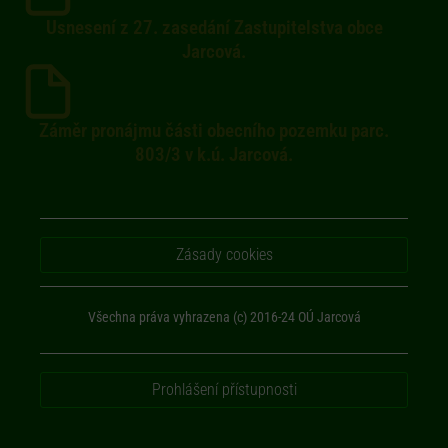
Usnesení z 27. zasedání Zastupitelstva obce
Jarcová.
Záměr pronájmu části obecního pozemku parc.
803/3 v k.ú. Jarcová.
Zásady cookies
Všechna práva vyhrazena (c) 2016-24 OÚ Jarcová
Prohlášení přístupnosti