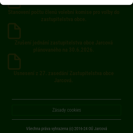
Stanovení počtu členů volební komise pro volby do
zastupitelstva obce.
Zrušení jednání zastupitelstva obce Jarcová
plánovaného na 30.6.2026.
Usnesení z 27. zasedání Zastupitelstva obce
Jarcová.
Zásady cookies
Všechna práva vyhrazena (c) 2016-24 OÚ Jarcová