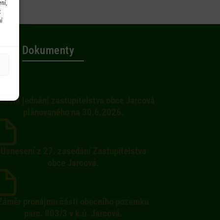
ní,
t
í
Dokumenty
ušení jednání zastupitelstva obce Jarcová
plánovaného na 30.6.2026.
Usnesení z 27. zasedání Zastupitelstva
obce Jarcová.
Záměr pronájmu části obecního pozemku
parc. 803/3 v k.ú. Jarcová.