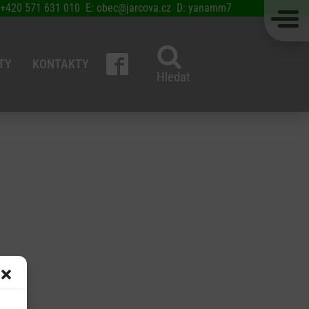
 +420 571 631 010 E: obec@jarcova.cz D: yanamm7
TY
KONTAKTY
Hledat