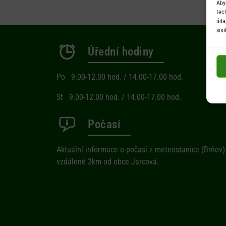
Aby
tec
úda
sou
Úřední hodiny
Po 9.00-12.00 hod. / 14.00-17.00 hod.
St 9.00-12.00 hod. / 14.00-17.00 hod.
Počasí
Aktuální informace o počasí z meteostanice (Brňov)
vzdálené 2km od obce Jarcová.