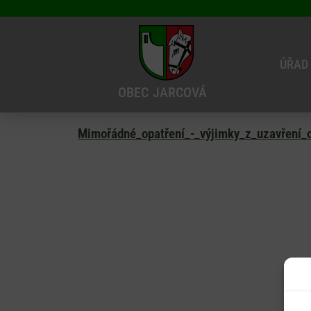
ÚŘAD
OBEC
JARCOVÁ
Mimořádné_opatření_-_výjimky_z_uzavření_