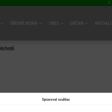
T:
ÚŘEDNÍ DESKA
OBEC
OBČAN
AKTUALI
obchodů
Spravovat souhlas