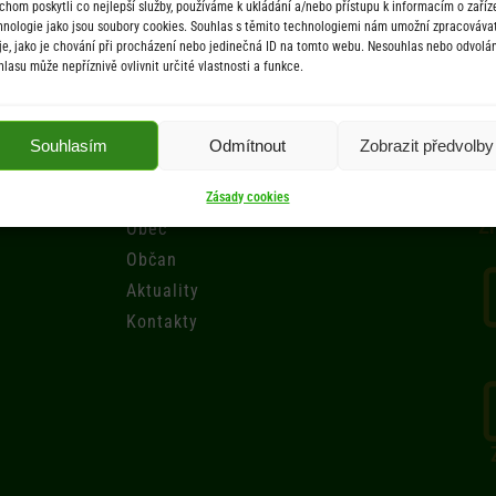
chom poskytli co nejlepší služby, používáme k ukládání a/nebo přístupu k informacím o zaříze
hnologie jako jsou soubory cookies. Souhlas s těmito technologiemi nám umožní zpracováva
je, jako je chování při procházení nebo jedinečná ID na tomto webu. Nesouhlas nebo odvolán
hlasu může nepříznivě ovlivnit určité vlastnosti a funkce.
Menu
Souhlasím
Odmítnout
Zobrazit předvolby
Úřad
Úřední deska
Zásady cookies
Zr
Obec
Občan
Aktuality
Kontakty