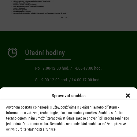
Úřední hodiny
Po 9.00-12.00 hod. / 14.00-17.00 hod.
St 9.00-12.00 hod. / 14.00-17.00 hod.
Počasí
Spravovat souhlas
Abychom poskytli co nejlepší služby, používáme k ukládání a/nebo přístupu k
Aktuální informace o počasí z meteostanice (Brňov) vzdálené 2km od
informacím o zařízení, technologie jako jsou soubory cookies. Souhlas s těmito
technologiemi nám umožní zpracovávat údaje, jako je chování při procházení nebo
obce Jarcová.
jedinečná ID na tomto webu. Nesouhlas nebo odvolání souhlasu může nepříznivě
ovlivnit určité vlastnosti a funkce.