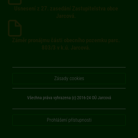
Usnesení z 27. zasedání Zastupitelstva obce
Jarcová.
Záměr pronájmu části obecního pozemku parc.
803/3 v k.ú. Jarcová.
Zásady cookies
Všechna práva vyhrazena (c) 2016-24 OÚ Jarcová
Prohlášení přístupnosti