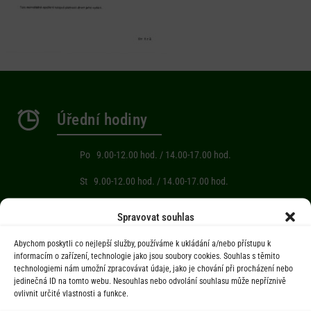
Úřední hodiny
Po 9.00-12.00 hod. / 14.00-17.00 hod.
St 9.00-12.00 hod. / 14.00-17.00 hod.
Počasí
Spravovat souhlas
Abychom poskytli co nejlepší služby, používáme k ukládání a/nebo přístupu k
Aktuální informace o počasí z meteostanice (Brňov) vzdálené 2km od
informacím o zařízení, technologie jako jsou soubory cookies. Souhlas s těmito
technologiemi nám umožní zpracovávat údaje, jako je chování při procházení nebo
obce Jarcová.
jedinečná ID na tomto webu. Nesouhlas nebo odvolání souhlasu může nepříznivě
ovlivnit určité vlastnosti a funkce.