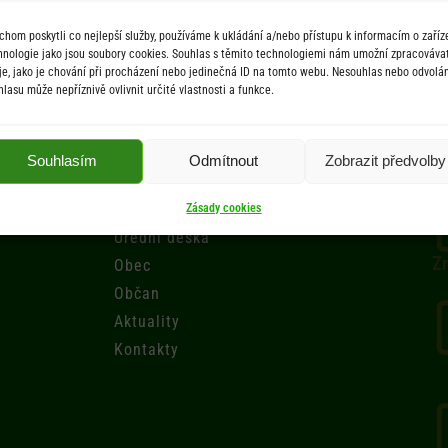
chom poskytli co nejlepší služby, používáme k ukládání a/nebo přístupu k informacím o zaříze
hnologie jako jsou soubory cookies. Souhlas s těmito technologiemi nám umožní zpracováva
je, jako je chování při procházení nebo jedinečná ID na tomto webu. Nesouhlas nebo odvolán
hlasu může nepříznivě ovlivnit určité vlastnosti a funkce.
Menu
Souhlasím
Odmítnout
Zobrazit předvolby
Úřad
Zásady cookies
Úřední deska
Zr
Obec
Občan
Aktuality
Kontakty