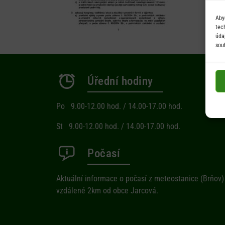
Aby
tec
úda
sou
Úřední hodiny
Po 9.00-12.00 hod. / 14.00-17.00 hod.
St 9.00-12.00 hod. / 14.00-17.00 hod.
Počasí
Aktuální informace o počasí z meteostanice (Brňov)
vzdálené 2km od obce Jarcová.