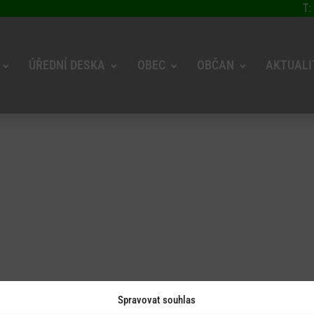
T:
ÚŘEDNÍ DESKA
OBEC
OBČAN
AKTUALI
Spravovat souhlas