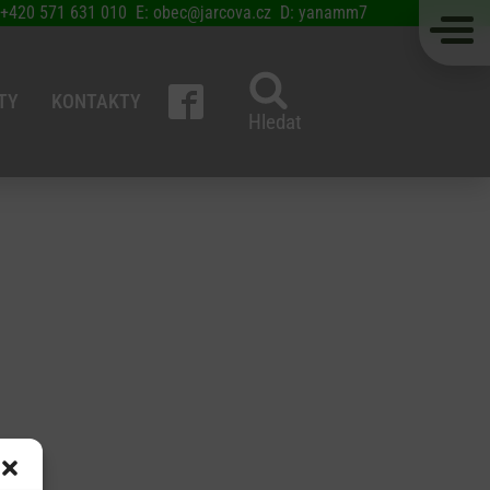
 +420 571 631 010 E: obec@jarcova.cz D: yanamm7
TY
KONTAKTY
Hledat