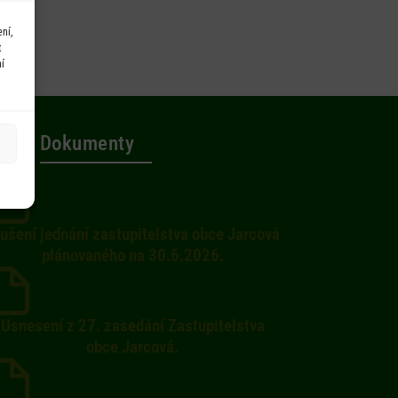
ní,
t
í
Dokumenty
ušení jednání zastupitelstva obce Jarcová
plánovaného na 30.6.2026.
Usnesení z 27. zasedání Zastupitelstva
obce Jarcová.