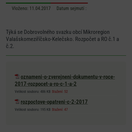
Vloženo:
11.04.2017
Datum sejmutí :
Týká se Dobrovolného svazku obcí Mikroregion
Valašskomeziříčsko-Kelečsko. Rozpočet a RO č.1 a
č.2.
oznameni-o-zverejneni-dokumentu-v-roce-
2017-rozpocet-a-ro-c-1-a-2
Velikost souboru:
486 KB
Stažení:
52
rozpoctove-opatreni-c-2-2017
Velikost souboru:
195 KB
Stažení:
47