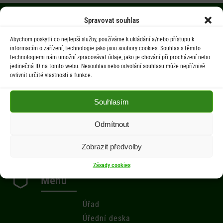
Spravovat souhlas
Úřední hodiny
Abychom poskytli co nejlepší služby, používáme k ukládání a/nebo přístupu k
informacím o zařízení, technologie jako jsou soubory cookies. Souhlas s těmito
technologiemi nám umožní zpracovávat údaje, jako je chování při procházení nebo
Po 9.00-12.00 hod. / 14.00-17.00 hod.
jedinečná ID na tomto webu. Nesouhlas nebo odvolání souhlasu může nepříznivě
ovlivnit určité vlastnosti a funkce.
St 9.00-12.00 hod. / 14.00-17.00 hod.
Souhlasím
Počasí
Odmítnout
Aktuální informace o počasí z meteostanice (Brňov) vzdálené 2km od
obce Jarcová.
Zobrazit předvolby
Zásady cookies
Menu
Úřad
Úřední deska