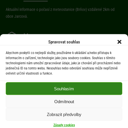
Aktuální informace o počasí z meteostanice (Brňov) vzdálené 2km od
obce Jarcová.
Menu
Spravovat souhlas
Úřad
Abychom poskytli co nejlepší služby, používáme k ukládání a/nebo přístupu k
Úřední deska
informacím o zařízení, technologie jako jsou soubory cookies. Souhlas s těmito
technologiemi nám umožní zpracovávat údaje, jako je chování při procházení nebo
Obec
jedinečná ID na tomto webu. Nesouhlas nebo odvolání souhlasu může nepříznivě
Občan
ovlivnit určité vlastnosti a funkce.
Aktuality
Souhlasím
Kontakty
Odmítnout
Dokumenty
Zobrazit předvolby
Zásady cookies