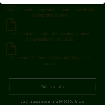
Stanovení počtu členů volební komise pro volby do
zastupitelstva obce.
Zrušení jednání zastupitelstva obce Jarcová
plánovaného na 30.6.2026.
Usnesení z 27. zasedání Zastupitelstva obce
Jarcová.
Zásady cookies
Všechna práva vyhrazena (c) 2016-24 OÚ Jarcová