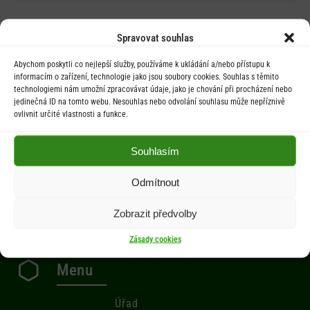
Spravovat souhlas
Abychom poskytli co nejlepší služby, používáme k ukládání a/nebo přístupu k
Úřední hodiny
informacím o zařízení, technologie jako jsou soubory cookies. Souhlas s těmito
technologiemi nám umožní zpracovávat údaje, jako je chování při procházení nebo
jedinečná ID na tomto webu. Nesouhlas nebo odvolání souhlasu může nepříznivě
Po 9.00-12.00 hod. / 14.00-17.00 hod.
ovlivnit určité vlastnosti a funkce.
St 9.00-12.00 hod. / 14.00-17.00 hod.
Souhlasím
Počasí
Odmítnout
Aktuální informace o počasí z meteostanice (Brňov) vzdálené 2km od
Zobrazit předvolby
obce Jarcová.
Zásady cookies
Menu
Úřad