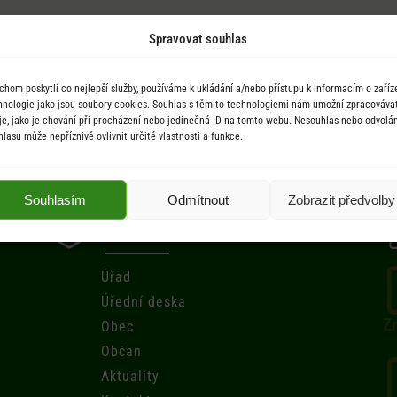
Spravovat souhlas
chom poskytli co nejlepší služby, používáme k ukládání a/nebo přístupu k informacím o zaříze
hnologie jako jsou soubory cookies. Souhlas s těmito technologiemi nám umožní zpracováva
je, jako je chování při procházení nebo jedinečná ID na tomto webu. Nesouhlas nebo odvolán
hlasu může nepříznivě ovlivnit určité vlastnosti a funkce.
Souhlasím
Odmítnout
Zobrazit předvolby
Menu
Úřad
Úřední deska
Zr
Obec
Občan
Aktuality