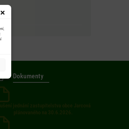
ní,
t
í
Dokumenty
ušení jednání zastupitelstva obce Jarcová
plánovaného na 30.6.2026.