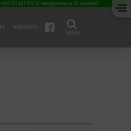
 +420 571 631 010 E: obec@jarcova.cz D: yanamm7
TY
KONTAKTY
Hledat