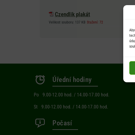
Czendlik plakát
Velikost souboru:
137 KB
Stažení:
72
Aby
tec
úda
sou
Úřední hodiny
Po 9.00-12.00 hod. / 14.00-17.00 hod.
St 9.00-12.00 hod. / 14.00-17.00 hod.
Počasí