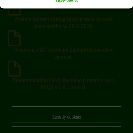
Zásady cookies
Zrušení jednání zastupitelstva obce Jarcová
plánovaného na 30.6.2026.
Usnesení z 27. zasedání Zastupitelstva obce
Jarcová.
Záměr pronájmu části obecního pozemku parc.
803/3 v k.ú. Jarcová.
Zásady cookies