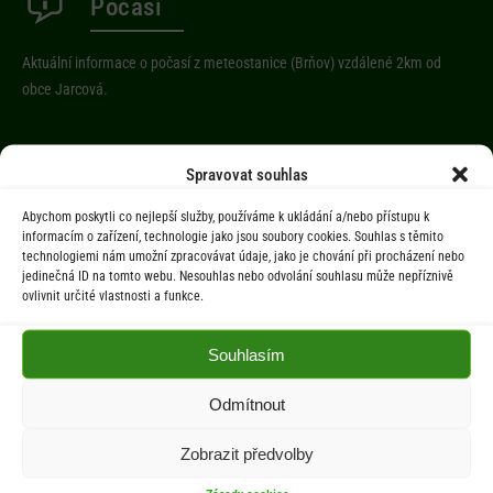
Počasí
Aktuální informace o počasí z meteostanice (Brňov) vzdálené 2km od
obce Jarcová.
Menu
Spravovat souhlas
Úřad
Abychom poskytli co nejlepší služby, používáme k ukládání a/nebo přístupu k
informacím o zařízení, technologie jako jsou soubory cookies. Souhlas s těmito
Úřední deska
technologiemi nám umožní zpracovávat údaje, jako je chování při procházení nebo
jedinečná ID na tomto webu. Nesouhlas nebo odvolání souhlasu může nepříznivě
Obec
ovlivnit určité vlastnosti a funkce.
Občan
Aktuality
Souhlasím
Kontakty
Odmítnout
Dokumenty
Zobrazit předvolby