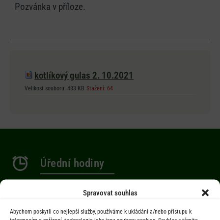
Pozvánka v příloze.
kotlíkový gulas 2. 10.2021
Velikost souboru:
483 KB
Stažení:
64
Úřední hodiny
Po 9.00-12.00 hod. / 14.00-17.00 hod.
Spravovat souhlas
St 9.00-12.00 hod. / 14.00-17.00 hod.
Abychom poskytli co nejlepší služby, používáme k ukládání a/nebo přístupu k