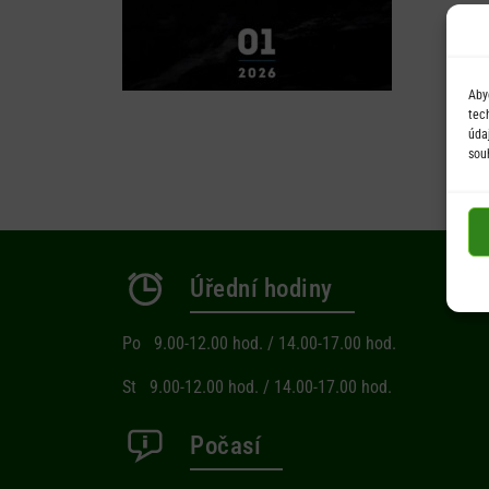
Aby
tec
úda
sou
Úřední hodiny
Po 9.00-12.00 hod. / 14.00-17.00 hod.
St 9.00-12.00 hod. / 14.00-17.00 hod.
Počasí