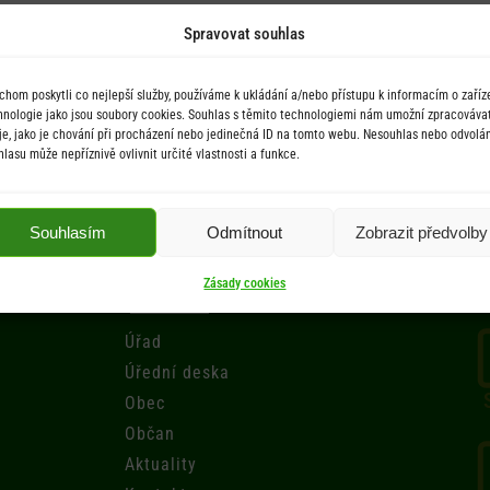
Spravovat souhlas
chom poskytli co nejlepší služby, používáme k ukládání a/nebo přístupu k informacím o zaříze
hnologie jako jsou soubory cookies. Souhlas s těmito technologiemi nám umožní zpracováva
je, jako je chování při procházení nebo jedinečná ID na tomto webu. Nesouhlas nebo odvolán
hlasu může nepříznivě ovlivnit určité vlastnosti a funkce.
Souhlasím
Odmítnout
Zobrazit předvolby
Menu
Zásady cookies
Úřad
Úřední deska
Obec
Občan
Aktuality