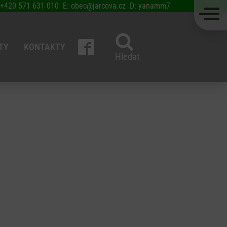
 +420 571 631 010 E: obec@jarcova.cz D: yanamm7
TY
KONTAKTY
Hledat