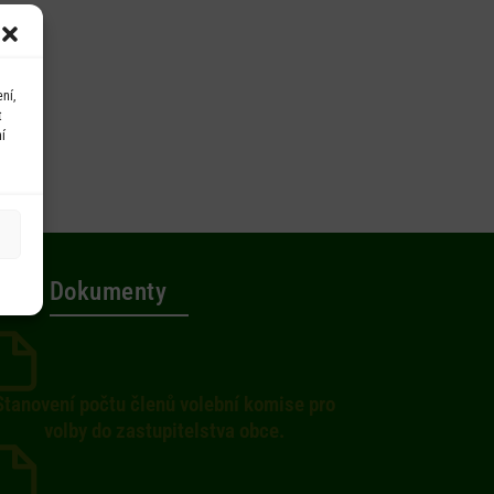
ní,
t
í
Dokumenty
Stanovení počtu členů volební komise pro
volby do zastupitelstva obce.