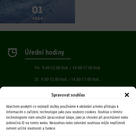
Úřední hodiny
Po 9.00-12.00 hod. / 14.00-17.00 hod.
St 9.00-12.00 hod. / 14.00-17.00 hod.
Počasí
Spravovat souhlas
Abychom poskytli co nejlepší služby, používáme k ukládání a/nebo přístupu k
Aktuální informace o počasí z meteostanice (Brňov) vzdálené 2km od
informacím o zařízení, technologie jako jsou soubory cookies. Souhlas s těmito
technologiemi nám umožní zpracovávat údaje, jako je chování při procházení nebo
obce Jarcová.
jedinečná ID na tomto webu. Nesouhlas nebo odvolání souhlasu může nepříznivě
ovlivnit určité vlastnosti a funkce.