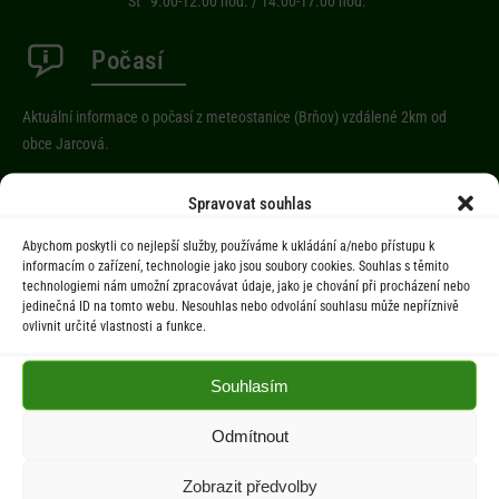
St 9.00-12.00 hod. / 14.00-17.00 hod.
Počasí
Aktuální informace o počasí z meteostanice (Brňov) vzdálené 2km od
obce Jarcová.
Spravovat souhlas
Menu
Abychom poskytli co nejlepší služby, používáme k ukládání a/nebo přístupu k
informacím o zařízení, technologie jako jsou soubory cookies. Souhlas s těmito
Úřad
technologiemi nám umožní zpracovávat údaje, jako je chování při procházení nebo
Úřední deska
jedinečná ID na tomto webu. Nesouhlas nebo odvolání souhlasu může nepříznivě
ovlivnit určité vlastnosti a funkce.
Obec
Občan
Souhlasím
Aktuality
Kontakty
Odmítnout
Zobrazit předvolby