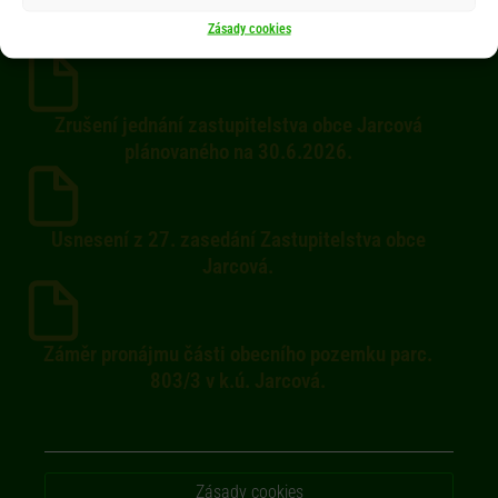
Dokumenty
Zásady cookies
Zrušení jednání zastupitelstva obce Jarcová
plánovaného na 30.6.2026.
Usnesení z 27. zasedání Zastupitelstva obce
Jarcová.
Záměr pronájmu části obecního pozemku parc.
803/3 v k.ú. Jarcová.
Zásady cookies