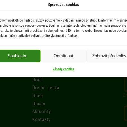
Spravovat souhlas
e_ZLN_v2
chom poskytli co nejlepší služby, používáme k ukládání a/nebo přístupu k informacím o zaříze
hnologie jako jsou soubory cookies. Souhlas s těmito technologiemi nám umožní zpracováva
je, jako je chování při procházení nebo jedinečná ID na tomto webu. Nesouhlas nebo odvolán
hlasu může nepříznivě ovlivnit určité vlastnosti a funkce.
Souhlasím
Odmítnout
Zobrazit předvolby
Menu
Zásady cookies
Úřad
Úřední deska
Zr
Obec
Občan
Aktuality
Kontakty