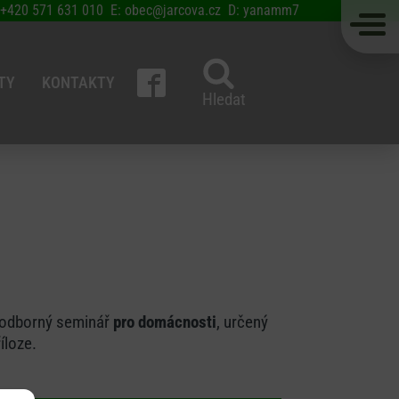
 +420 571 631 010 E: obec@jarcova.cz D: yanamm7
TY
KONTAKTY
Hledat
a odborný seminář
pro domácnosti
, určený
íloze.