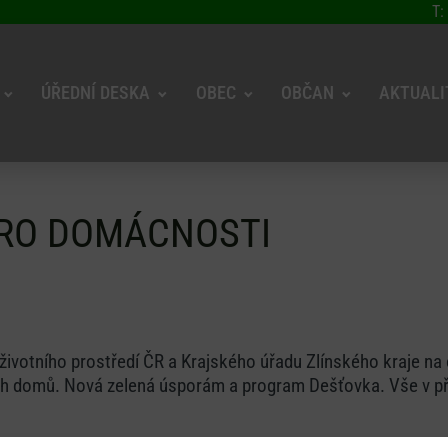
T:
ÚŘEDNÍ DESKA
OBEC
OBČAN
AKTUALI
PRO DOMÁCNOSTI
životního prostředí ČR a Krajského úřadu Zlínského kraje n
ch domů. Nová zelená úsporám a program Dešťovka. Vše v př