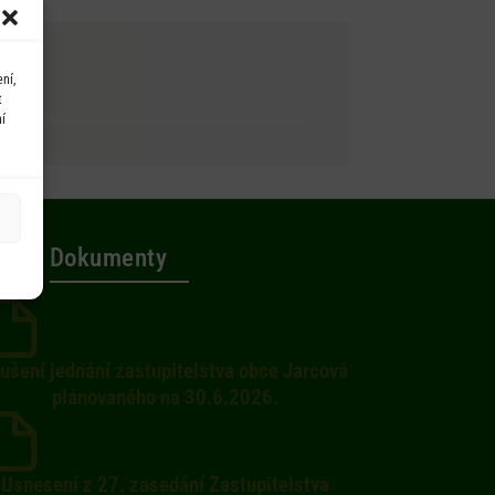
ní,
t
í
Dokumenty
ušení jednání zastupitelstva obce Jarcová
plánovaného na 30.6.2026.
Usnesení z 27. zasedání Zastupitelstva