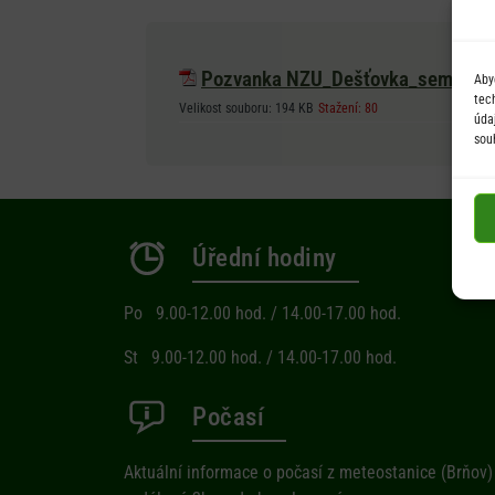
Pozvanka NZU_Dešťovka_seminář
Aby
tec
Velikost souboru:
194 KB
Stažení:
80
úda
sou
Úřední hodiny
Po 9.00-12.00 hod. / 14.00-17.00 hod.
St 9.00-12.00 hod. / 14.00-17.00 hod.
Počasí
Aktuální informace o počasí z meteostanice (Brňov)