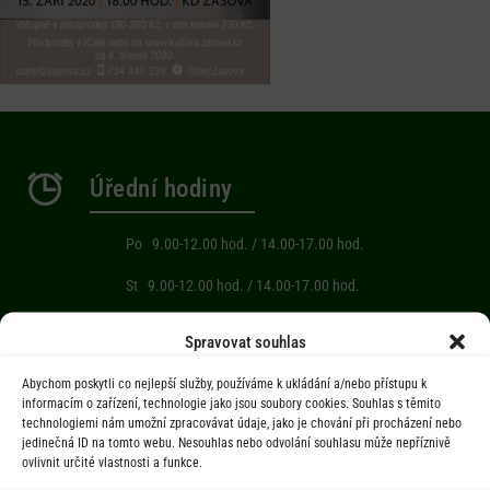
Úřední hodiny
Po 9.00-12.00 hod. / 14.00-17.00 hod.
St 9.00-12.00 hod. / 14.00-17.00 hod.
Počasí
Spravovat souhlas
Abychom poskytli co nejlepší služby, používáme k ukládání a/nebo přístupu k
Aktuální informace o počasí z meteostanice (Brňov) vzdálené 2km od
informacím o zařízení, technologie jako jsou soubory cookies. Souhlas s těmito
technologiemi nám umožní zpracovávat údaje, jako je chování při procházení nebo
obce Jarcová.
jedinečná ID na tomto webu. Nesouhlas nebo odvolání souhlasu může nepříznivě
ovlivnit určité vlastnosti a funkce.