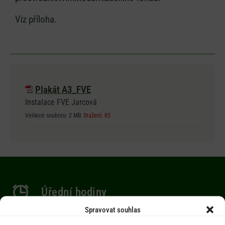
Viz příloha.
Plakát A3_FVE
Instalace FVE Jarcová
Velikost souboru:
2 MB
Stažení:
85
Úřední hodiny
Spravovat souhlas
Po 9.00-12.00 hod. / 14.00-17.00 hod.