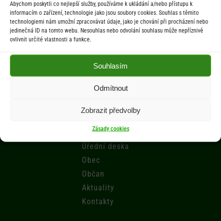
Abychom poskytli co nejlepší služby, používáme k ukládání a/nebo přístupu k
St 9.00-12.00 hod. / 14.00-17.00 hod.
informacím o zařízení, technologie jako jsou soubory cookies. Souhlas s těmito
technologiemi nám umožní zpracovávat údaje, jako je chování při procházení nebo
jedinečná ID na tomto webu. Nesouhlas nebo odvolání souhlasu může nepříznivě
Počasí
ovlivnit určité vlastnosti a funkce.
Aktuální informace o počasí z meteostanice (Brňov) vzdálené 2km od
Souhlasím
obce Jarcová.
Odmítnout
Menu
Zobrazit předvolby
Zásady cookies
Úřad
Úřední deska
Obec
Občan
Aktuality
Kontakty