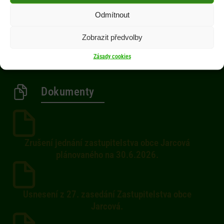
Obec
Odmítnout
Občan
Zobrazit předvolby
Aktuality
Kontakty
Zásady cookies
Dokumenty
Zrušení jednání zastupitelstva obce Jarcová
plánovaného na 30.6.2026.
Usnesení z 27. zasedání Zastupitelstva obce
Jarcová.