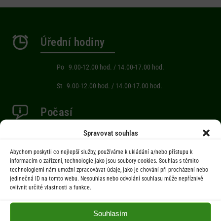
Úřední hodiny
Po 9.00-12.00 hod. / 14.00-17.00 hod.
St 9.00-12.00 hod. / 14.00-17.00 hod.
Počasí
Spravovat souhlas
Aktuální informace o počasí z meteostanice (Brňov) vzdálené 2km od
obce Jarcová.
Abychom poskytli co nejlepší služby, používáme k ukládání a/nebo přístupu k
informacím o zařízení, technologie jako jsou soubory cookies. Souhlas s těmito
technologiemi nám umožní zpracovávat údaje, jako je chování při procházení nebo
jedinečná ID na tomto webu. Nesouhlas nebo odvolání souhlasu může nepříznivě
Menu
ovlivnit určité vlastnosti a funkce.
Úřad
Souhlasím
Úřední deska