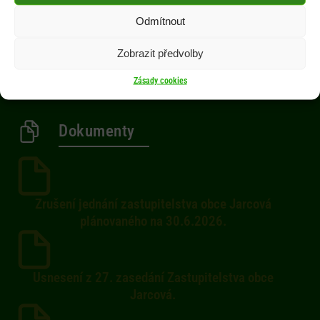
Obec
Odmítnout
Občan
Zobrazit předvolby
Aktuality
Kontakty
Zásady cookies
Dokumenty
Zrušení jednání zastupitelstva obce Jarcová
plánovaného na 30.6.2026.
Usnesení z 27. zasedání Zastupitelstva obce
Jarcová.