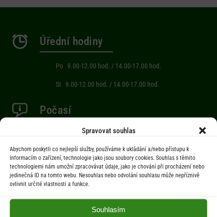
Úřední hodiny
Po 9.00-12.00 hod. / 14.00-17.00 hod.
St 9.00-12.00 hod. / 14.00-17.00 hod.
Počasí
Spravovat souhlas
Aktuální informace o počasí z meteostanice (Brňov) vzdálené 2km od
obce Jarcová.
Abychom poskytli co nejlepší služby, používáme k ukládání a/nebo přístupu k
informacím o zařízení, technologie jako jsou soubory cookies. Souhlas s těmito
technologiemi nám umožní zpracovávat údaje, jako je chování při procházení nebo
jedinečná ID na tomto webu. Nesouhlas nebo odvolání souhlasu může nepříznivě
Menu
ovlivnit určité vlastnosti a funkce.
Úřad
Souhlasím
Úřední deska