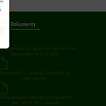
ní,
t
í
Dokumenty
ušení jednání zastupitelstva obce Jarcová
plánovaného na 30.6.2026.
Usnesení z 27. zasedání Zastupitelstva
obce Jarcová.
Záměr pronájmu části obecního pozemku
parc. 803/3 v k.ú. Jarcová.