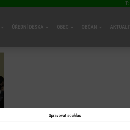
T:
ÚŘEDNÍ DESKA
OBEC
OBČAN
AKTUALI
Spravovat souhlas