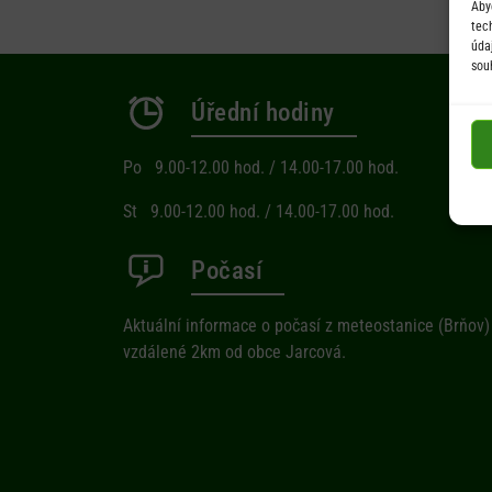
Aby
tec
úda
sou
Úřední hodiny
Po 9.00-12.00 hod. / 14.00-17.00 hod.
St 9.00-12.00 hod. / 14.00-17.00 hod.
Počasí
Aktuální informace o počasí z meteostanice (Brňov)
vzdálené 2km od obce Jarcová.