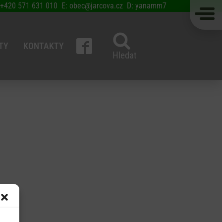
 +420 571 631 010 E: obec@jarcova.cz D: yanamm7
TY
KONTAKTY
Hledat