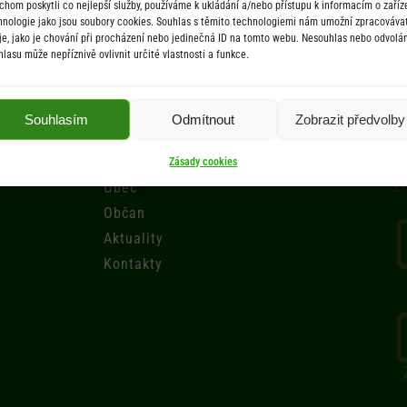
chom poskytli co nejlepší služby, používáme k ukládání a/nebo přístupu k informacím o zaříze
hnologie jako jsou soubory cookies. Souhlas s těmito technologiemi nám umožní zpracováva
je, jako je chování při procházení nebo jedinečná ID na tomto webu. Nesouhlas nebo odvolán
hlasu může nepříznivě ovlivnit určité vlastnosti a funkce.
Menu
Souhlasím
Odmítnout
Zobrazit předvolby
Úřad
Úřední deska
Zásady cookies
Zr
Obec
Občan
Aktuality
Kontakty