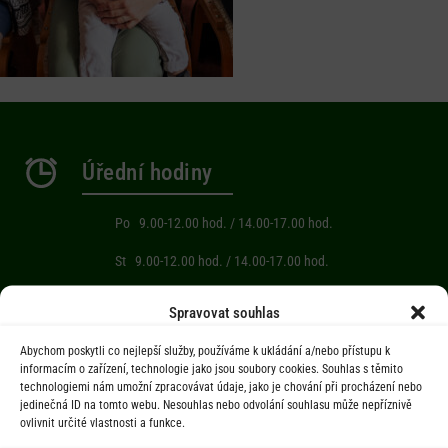
Úřední hodiny
Po 9.00-12.00 hod. / 14.00-17.00 hod.
St 9.00-12.00 hod. / 14.00-17.00 hod.
Počasí
Spravovat souhlas
Abychom poskytli co nejlepší služby, používáme k ukládání a/nebo přístupu k
Aktuální informace o počasí z meteostanice (Brňov) vzdálené 2km od
informacím o zařízení, technologie jako jsou soubory cookies. Souhlas s těmito
technologiemi nám umožní zpracovávat údaje, jako je chování při procházení nebo
obce Jarcová.
jedinečná ID na tomto webu. Nesouhlas nebo odvolání souhlasu může nepříznivě
ovlivnit určité vlastnosti a funkce.